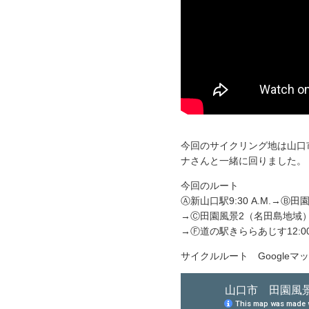
今回のサイクリング地は山口
ナさんと一緒に回りました。
今回のルート
Ⓐ新山口駅9:30 A.M.→Ⓑ田
→Ⓒ田園風景2（名田島地域）10:2
→Ⓕ道の駅きららあじす12:00 
サイクルルート Googleマ