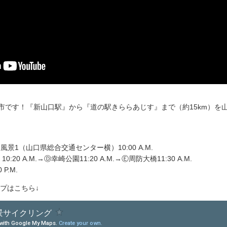
市です！『新山口駅』から『道の駅きららあじす』まで（約15km）を
園風景1（山口県総合交通センター横）10:00 A.M.
0 A.M.→Ⓓ幸崎公園11:20 A.M.→Ⓔ周防大橋11:30 A.M.
P.M.
ップはこちら↓