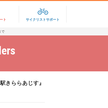
ート
サイクリストサポート
まで
lers
の駅きららあじす』