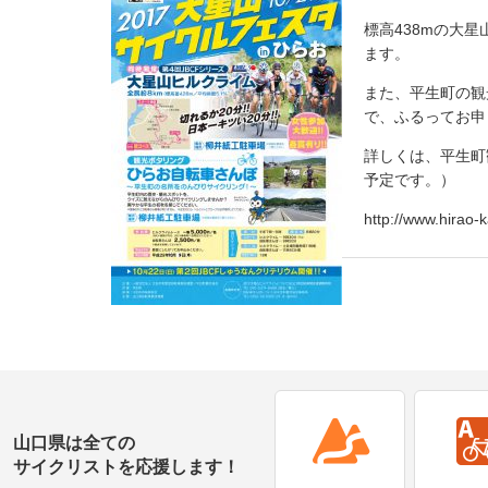
標高
438m
の大星
ます。
また、平生町の観
で、ふるってお申
詳しくは、平生町
予定です。）
http://www.hirao
山口県は全ての
サイクリストを応援します！