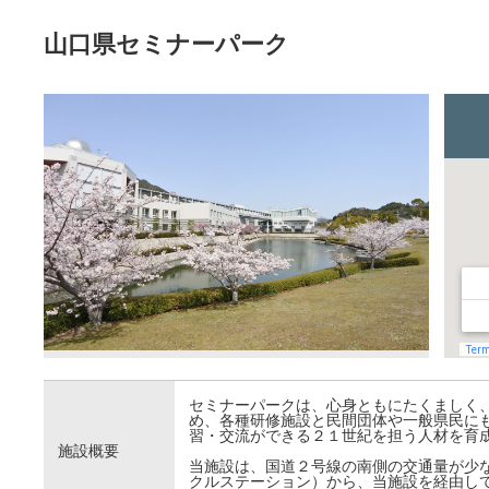
山口県セミナーパーク
セミナーパークは、心身ともにたくましく
め、各種研修施設と民間団体や一般県民に
習・交流ができる２１世紀を担う人材を育
施設概要
当施設は、国道２号線の南側の交通量が少
クルステーション）から、当施設を経由し