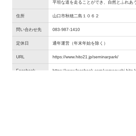
平坦な道を走ることができ、自然とふれあ
住所
山口市秋穂二島１０６２
問い合わせ先
083-987-1410
定休日
通年運営（年末年始を除く）
URL
https://www.hito21.jp/seminarpark/
Facebook
https://www.facebook.com/yamaguchi.hito.
その他
https://eco.pref.yamaguchi.lg.jp/learning/i
フリーWi-Fi
○